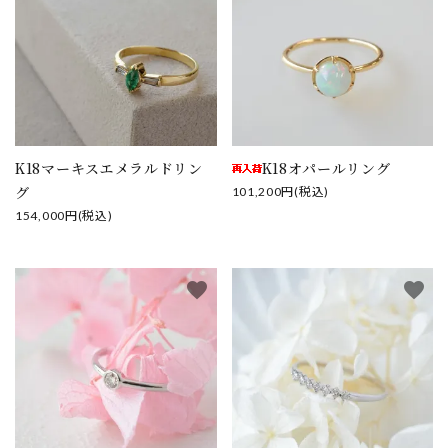
close
K18マーキスエメラルドリン
K18オパールリング
グ
101,200円(税込)
キーワード
154,000円(税込)
カテゴリー
favorite
favorite
検索する