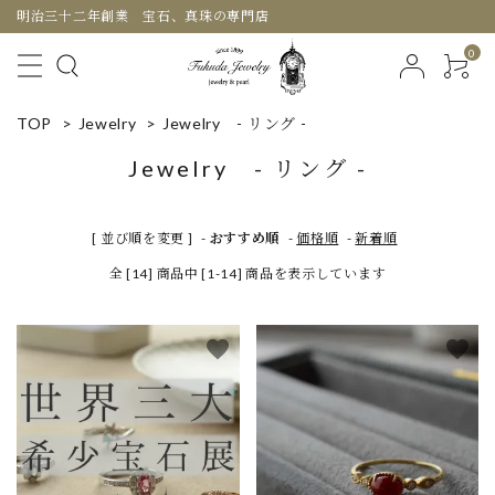
明治三十二年創業 宝石、真珠の専門店
0
TOP
>
Jewelry
>
Jewelry - リング -
Jewelry - リング -
[ 並び順を変更 ]
-
おすすめ順
-
価格順
-
新着順
全 [14] 商品中 [1-14] 商品を表示しています
favorite
favorite