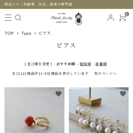
明治三十二年創業 宝石、真珠の専門店
0
TOP
>
Type
>
ピアス
ピアス
[ 並び順を変更 ]
-
おすすめ順
-
価格順
-
新着順
全 [112] 商品中 [1-30] 商品を表示しています
次のページへ
favorite
favorite