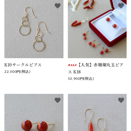
favorite
favorite
K10サークルピアス
【人気】赤珊瑚丸玉ピア
ス K18
22,000円(税込)
53,900円(税込)
favorite
favorite