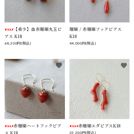
【希少】血赤珊瑚丸玉ピ
珊瑚 / 赤珊瑚フックピアス
アス K18
K18
68,200円(税込)
44,000円(税込)
favorite
favorite
赤珊瑚ハートフックピア
赤珊瑚エダピアスK18
ス K18
35,200円(税込)