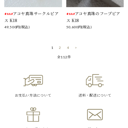
アコヤ真珠サークルピア
アコヤ真珠のフープピア
ス K18
ス K18
49,500円(税込)
50,600円(税込)
1
2
4
>
全112件
お支払い方法
について
送料・配送
について