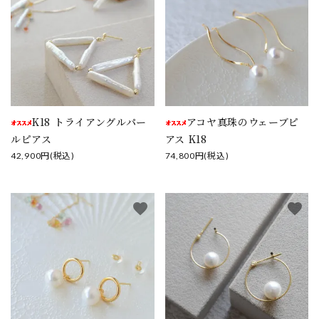
K18 トライアングルパー
アコヤ真珠のウェーブピ
ルピアス
アス K18
42,900円(税込)
74,800円(税込)
favorite
favorite