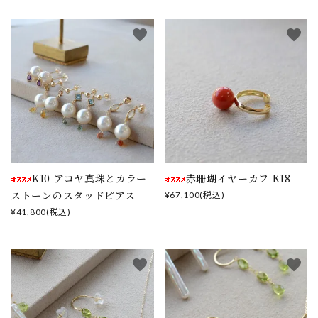
favorite
favorite
K10 アコヤ真珠とカラー
赤珊瑚イヤーカフ K18
ストーンのスタッドピアス
¥67,100(税込)
¥41,800(税込)
favorite
favorite