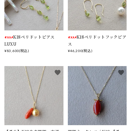
close
K18ペリドットピアス
K18ペリドットフックピア
LUXU
ス
¥83,600(税込)
¥46,200(税込)
キーワード
favorite
favorite
カテゴリー
検索する