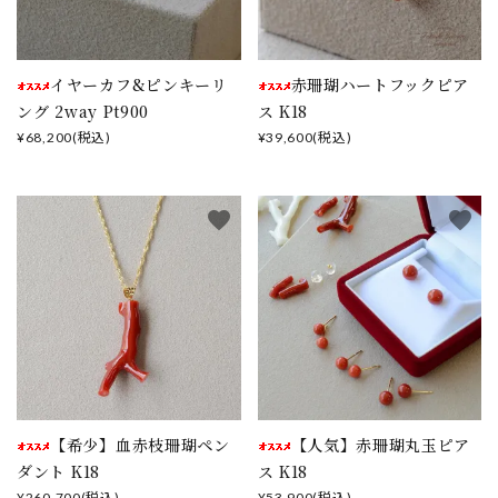
イヤーカフ&ピンキーリ
赤珊瑚ハートフックピア
ング 2way Pt900
ス K18
¥68,200(税込)
¥39,600(税込)
favorite
favorite
【希少】血赤枝珊瑚ペン
【人気】赤珊瑚丸玉ピア
ダント K18
ス K18
¥260,700(税込)
¥53,900(税込)