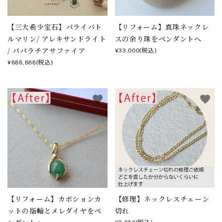
【三大希少宝石】パライバト
【リフォーム】真珠ネックレ
ルマリン/ アレキサンドライト
スの余り珠をペンダントへ
/ パパラチアサファイア
¥33,000(税込)
¥888,888(税込)
favorite
favorite
【リフォーム】カボションカ
【修理】ネックレスチェーン
ットの指輪とメレダイヤをペ
切れ