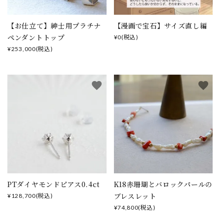
【お仕立て】紳士用プラチナ
【漫画で宝石】サイズ直し編
ペンダントトップ
¥0(税込)
¥253,000(税込)
favorite
favorite
PTダイヤモンドピアス0.4ct
K18赤珊瑚とバロックパールの
ブレスレット
¥128,700(税込)
¥74,800(税込)