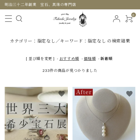
明治三十二年創業 宝石、真珠の専門店
0
カテゴリー：指定なし／キーワード：指定なし の検索結果
[ 並び順を変更 ]
-
おすすめ順
-
価格順
-
新着順
233件の商品が見つかりました
favorite
favorite