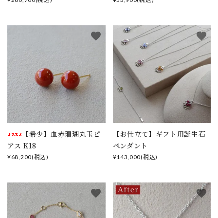
favorite
favorite
【希少】血赤珊瑚丸玉ピ
【お仕立て】ギフト用誕生石
アス K18
ペンダント
¥68,200(税込)
¥143,000(税込)
favorite
favorite