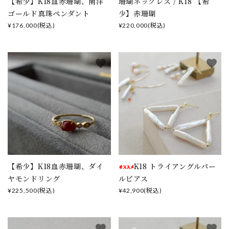
【希少】K18血赤珊瑚、南洋
珊瑚ネックレス / K18 【希
ゴールド真珠ペンダント
少】赤珊瑚
¥176,000(税込)
¥220,000(税込)
favorite
favorite
【希少】K18血赤珊瑚、ダイ
K18 トライアングルパー
ヤモンドリング
ルピアス
¥225,500(税込)
¥42,900(税込)
favorite
favorite