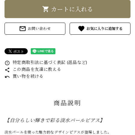
shopping_cart
カートに入れる
mail_outline
favorite
お問い合わせ
特定商取引法に基づく表記 (返品など)
error_outline
この商品を友達に教える
share
買い物を続ける
undo
商品説明
【自分らしい輝きで彩る淡水パールピアス】
淡水パールを使った魅力的なデザインピアスが登場しました。