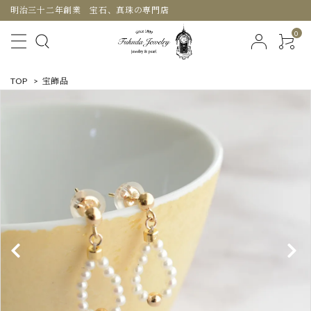
明治三十二年創業 宝石、真珠の専門店
0
TOP
>
宝飾品