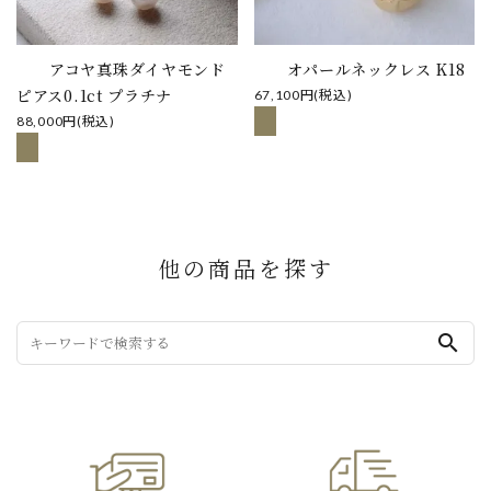
アコヤ真珠ダイヤモンド
オパールネックレス K18
ピアス0.1ct プラチナ
67,100円(税込)
88,000円(税込)
他の商品を探す
search