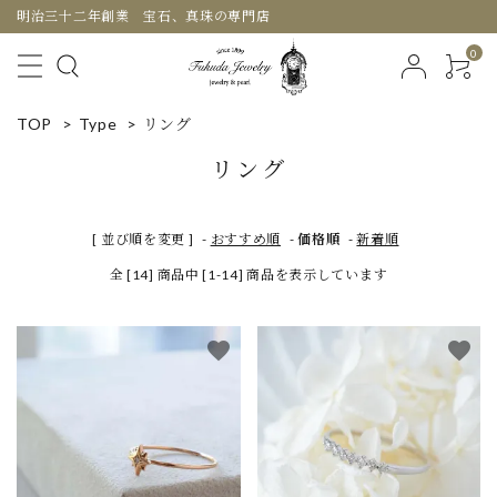
明治三十二年創業 宝石、真珠の専門店
0
TOP
>
Type
>
リング
リング
[ 並び順を変更 ]
-
おすすめ順
-
価格順
-
新着順
全 [14] 商品中 [1-14] 商品を表示しています
favorite
favorite