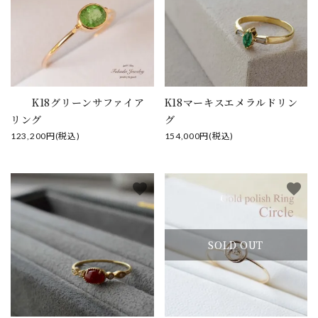
close
K18グリーンサファイア
K18マーキスエメラルドリン
リング
グ
123,200円(税込)
154,000円(税込)
キーワード
favorite
favorite
カテゴリー
SOLD OUT
検索する